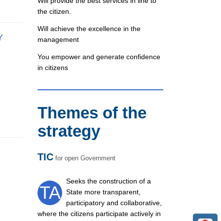
Will provide the best services in line to
the citizen.
Will achieve the excellence in the
Y
management
You empower and generate confidence
in citizens
Themes of the
strategy
TIC
for
open
Government
Seeks the construction of a
TA
State more transparent,
participatory and collaborative,
where the citizens participate actively in